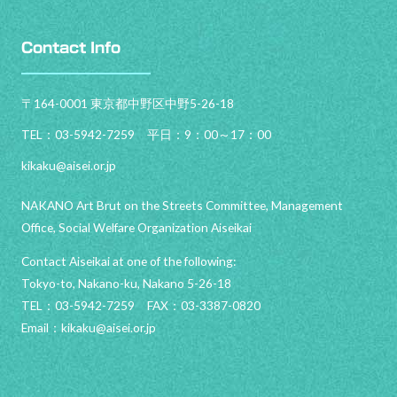
Contact Info
〒164-0001 東京都中野区中野5-26-18
TEL：03-5942-7259 平日：9：00～17：00
kikaku@aisei.or.jp
NAKANO Art Brut on the Streets Committee, Management
Office, Social Welfare Organization Aiseikai
Contact Aiseikai at one of the following:
Tokyo-to, Nakano-ku, Nakano 5-26-18
TEL：03-5942-7259 FAX：03-3387-0820
Email：
kikaku@aisei.or.jp