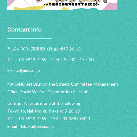
Contact Info
〒164-0001 東京都中野区中野5-26-18
TEL：03-5942-7259 平日：9：00～17：00
kikaku@aisei.or.jp
NAKANO Art Brut on the Streets Committee, Management
Office, Social Welfare Organization Aiseikai
Contact Aiseikai at one of the following:
Tokyo-to, Nakano-ku, Nakano 5-26-18
TEL：03-5942-7259 FAX：03-3387-0820
Email：
kikaku@aisei.or.jp