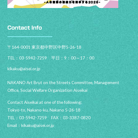
Contact Info
〒164-0001 東京都中野区中野5-26-18
TEL：03-5942-7259 平日：9：00～17：00
kikaku@aisei.or.jp
NAKANO Art Brut on the Streets Committee, Management
Office, Social Welfare Organization Aiseikai
Contact Aiseikai at one of the following:
Tokyo-to, Nakano-ku, Nakano 5-26-18
TEL：03-5942-7259 FAX：03-3387-0820
Email：
kikaku@aisei.or.jp