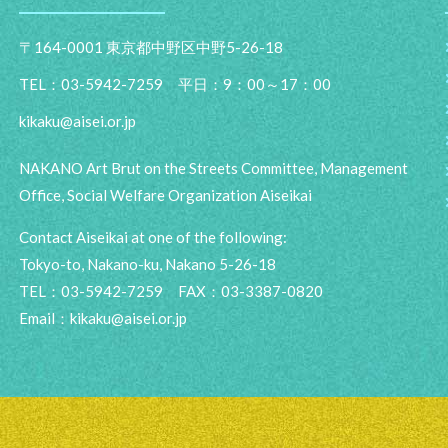
〒164-0001 東京都中野区中野5-26-18
TEL：03-5942-7259 平日：9：00～17：00
kikaku@aisei.or.jp
NAKANO Art Brut on the Streets Committee, Management
Office, Social Welfare Organization Aiseikai
Contact Aiseikai at one of the following:
Tokyo-to, Nakano-ku, Nakano 5-26-18
TEL：03-5942-7259 FAX：03-3387-0820
Email：
kikaku@aisei.or.jp