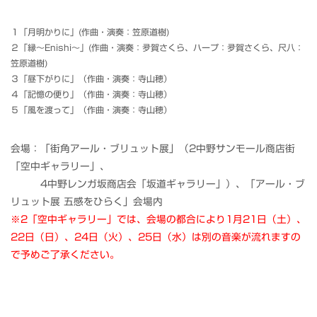
１「月明かりに」(作曲・演奏：笠原道樹)
２「縁～Enishi～」(作曲・演奏：夛賀さくら、ハープ：夛賀さくら、尺八：
笠原道樹)
３「昼下がりに」（作曲・演奏：寺山穂）
４「記憶の便り」（作曲・演奏：寺山穂）
５「風を渡って」（作曲・演奏：寺山穂）
会場：「街角アール・ブリュット展」（2中野サンモール商店街
「空中ギャラリー」、
4中野レンガ坂商店会「坂道ギャラリー」）、「アール・ブ
リュット展 五感をひらく」会場内
※2「空中ギャラリー」では、会場の都合により1月21日（土）、
22日（日）、24日（火）、25日（水）は別の音楽が流れますの
で予めご了承ください。