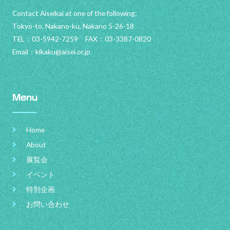
Contact Aiseikai at one of the following:
Tokyo-to, Nakano-ku, Nakano 5-26-18
TEL：03-5942-7259 FAX：03-3387-0820
Email：
kikaku@aisei.or.jp
Menu
Home
About
展覧会
イベント
特別企画
お問い合わせ