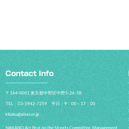
Contact Info
〒164-0001 東京都中野区中野5-26-18
TEL：03-5942-7259 平日：9：00～17：00
kikaku@aisei.or.jp
NAKANO Art Brut on the Streets Committee, Management