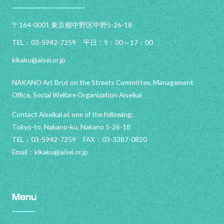
〒164-0001 東京都中野区中野5-26-18
TEL：03-5942-7259 平日：9：00～17：00
kikaku@aisei.or.jp
NAKANO Art Brut on the Streets Committee, Management
Office, Social Welfare Organization Aiseikai
Contact Aiseikai at one of the following:
Tokyo-to, Nakano-ku, Nakano 5-26-18
TEL：03-5942-7259 FAX：03-3387-0820
Email：
kikaku@aisei.or.jp
Menu