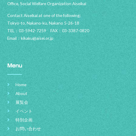
Office, Social Welfare Organization Aiseikai
Contact Aiseikai at one of the following:
Tokyo-to, Nakano-ku, Nakano 5-26-18
TEL：03-5942-7259 FAX：03-3387-0820
Email：
kikaku@aisei.or.jp
Menu
Home
About
展覧会
イベント
特別企画
お問い合わせ