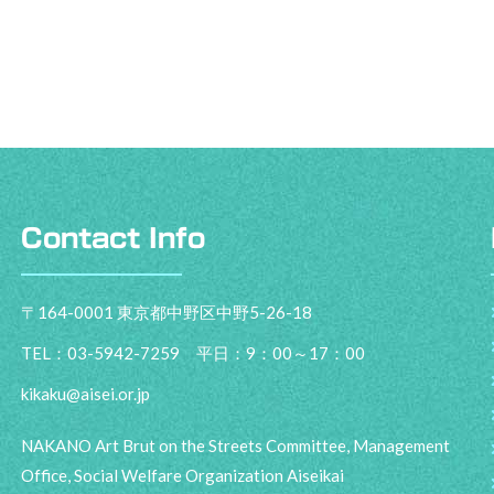
Contact Info
〒164-0001 東京都中野区中野5-26-18
TEL：03-5942-7259 平日：9：00～17：00
kikaku@aisei.or.jp
NAKANO Art Brut on the Streets Committee, Management
Office, Social Welfare Organization Aiseikai