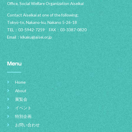
Office, Social Welfare Organization Aiseikai
Contact Aiseikai at one of the following:
Tokyo-to, Nakano-ku, Nakano 5-26-18
TEL：03-5942-7259 FAX：03-3387-0820
Email：
kikaku@aisei.or.jp
Menu
Home
About
展覧会
イベント
特別企画
お問い合わせ