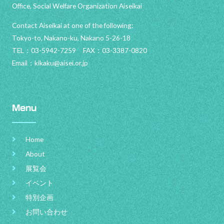
Office, Social Welfare Organization Aiseikai
Contact Aiseikai at one of the following:
Tokyo-to, Nakano-ku, Nakano 5-26-18
TEL：03-5942-7259 FAX：03-3387-0820
Email：
kikaku@aisei.or.jp
Menu
Home
About
展覧会
イベント
特別企画
お問い合わせ