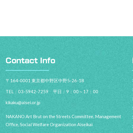
Contact Info
〒164-0001 東京都中野区中野5-26-18
TEL：03-5942-7259 平日：9：00～17：00
kikaku@aisei.or.jp
NAKANO Art Brut on the Streets Committee, Management
Office, Social Welfare Organization Aiseikai