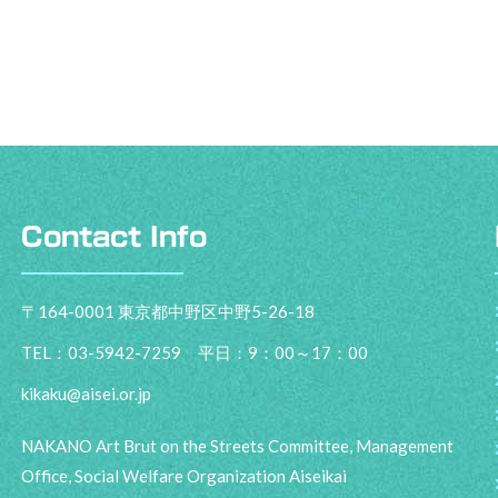
Contact Info
〒164-0001 東京都中野区中野5-26-18
TEL：03-5942-7259 平日：9：00～17：00
kikaku@aisei.or.jp
NAKANO Art Brut on the Streets Committee, Management
Office, Social Welfare Organization Aiseikai