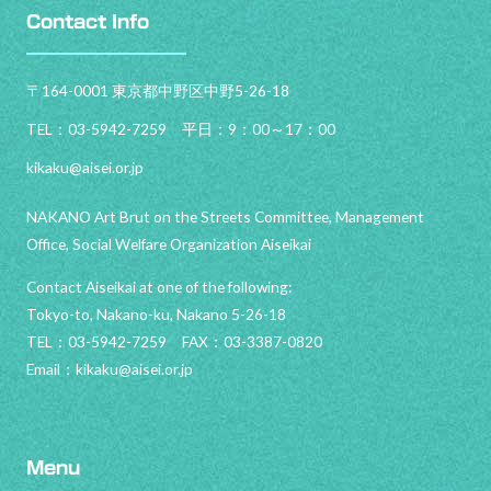
Contact Info
〒164-0001 東京都中野区中野5-26-18
TEL：03-5942-7259 平日：9：00～17：00
kikaku@aisei.or.jp
NAKANO Art Brut on the Streets Committee, Management
Office, Social Welfare Organization Aiseikai
Contact Aiseikai at one of the following:
Tokyo-to, Nakano-ku, Nakano 5-26-18
TEL：03-5942-7259 FAX：03-3387-0820
Email：
kikaku@aisei.or.jp
Menu