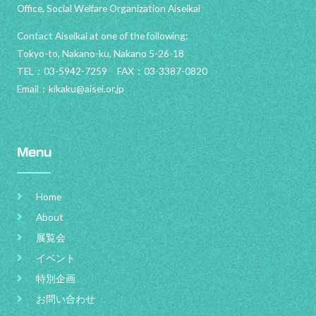
Office, Social Welfare Organization Aiseikai
Contact Aiseikai at one of the following:
Tokyo-to, Nakano-ku, Nakano 5-26-18
TEL：03-5942-7259 FAX：03-3387-0820
Email：
kikaku@aisei.or.jp
Menu
Home
About
展覧会
イベント
特別企画
お問い合わせ