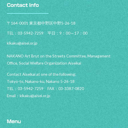
Contact Info
〒164-0001 東京都中野区中野5-26-18
TEL：03-5942-7259 平日：9：00～17：00
kikaku@aisei.or.jp
NAKANO Art Brut on the Streets Committee, Management
Office, Social Welfare Organization Aiseikai
Contact Aiseikai at one of the following:
Tokyo-to, Nakano-ku, Nakano 5-26-18
TEL：03-5942-7259 FAX：03-3387-0820
Email：
kikaku@aisei.or.jp
Menu